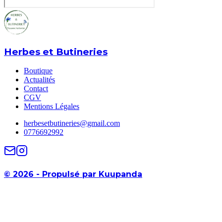
Herbes et Butineries
Boutique
Actualités
Contact
CGV
Mentions Légales
herbesetbutineries@gmail.com
0776692992
©
2026
-
Propulsé par Kuupanda